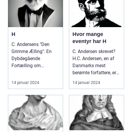
H
Hvor mange
eventyr har H
C. Andersens "Den
Grimme Ælling": En
C. Andersen skrevet?
Dybdegående
H.C. Andersen, en af
Fortælling om
Danmarks mest
Selvværd og Identitet
berømte forfattere, er
[INDSÆT VIDEO ...
kendt for sine event...
14 januar 2024
14 januar 2024