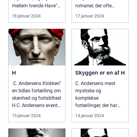
mellem tvende Have"
romaner, der ofte
er blot nogl...
blander forskellige
18 januar 2024
17 januar 2024
gen...
H
Skyggen er en af H
.C. Andersens Klokken"
C. Andersens mest
en tidløs fortælling om
mystiske og
skønhed og fortabthed
komplekse
H.C. Andersens eventyr
fortællinger, der har
"Klokk...
fascineret læsere i
15 januar 2024
14 januar 2024
årtier. Med sin dy...