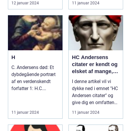
Andersens "...
berømt for sine eve...
12 januar 2024
11 januar 2024
H
HC Andersens
citater er kendt og
C. Andersens død: Et
elsket af mange,
dybdegående portræt
og de har efterladt
af en verdenskendt
I denne artikel vil vi
et stort indtryk på
forfatter 1: H.C.
dykke ned i emnet "HC
både danske og
Andersens død: Et
Andersen citater" og
internationale
dyb...
give dig en omfattende
læsere
præsentatio...
11 januar 2024
11 januar 2024