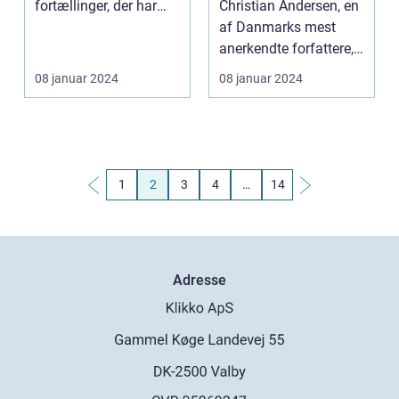
fortællinger, der har
Christian Andersen, en
fascineret læsere i
af Danmarks mest
generatio...
anerkendte forfattere,
er elsket og respek...
08 januar 2024
08 januar 2024
1
2
3
4
…
14
Adresse