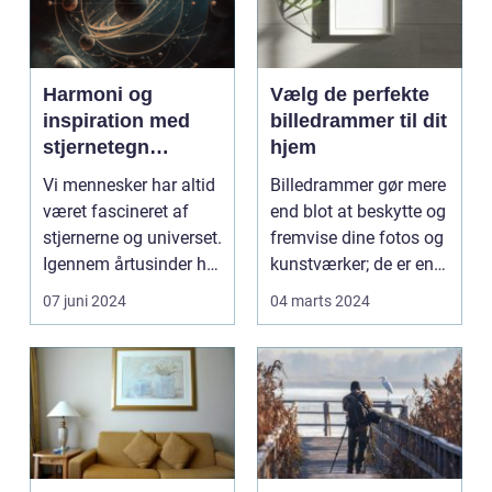
Harmoni og
Vælg de perfekte
inspiration med
billedrammer til dit
stjernetegn
hjem
plakater
Vi mennesker har altid
Billedrammer gør mere
været fascineret af
end blot at beskytte og
stjernerne og universet.
fremvise dine fotos og
Igennem årtusinder har
kunstværker; de er en
astrologi...
integrere...
07 juni 2024
04 marts 2024