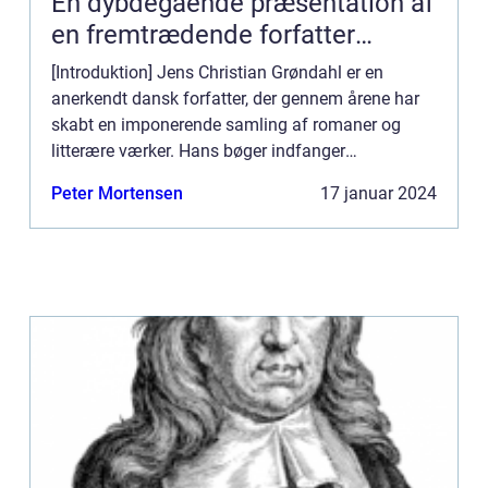
En dybdegående præsentation af
en fremtrædende forfatter
indenfor moderne litteratur
[Introduktion] Jens Christian Grøndahl er en
anerkendt dansk forfatter, der gennem årene har
skabt en imponerende samling af romaner og
litterære værker. Hans bøger indfanger
kompleksiteten af menneskelige relationer, dykker
Peter Mortensen
17 januar 2024
ned i samfundets dybder o...