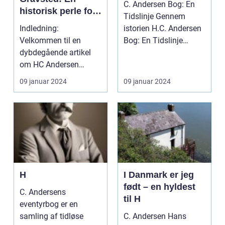
C. Andersen Bog: En
historisk perle for
Tidslinje Gennem
kunstelskere og
Indledning:
istorien H.C. Andersen
samlere
Velkommen til en
Bog: En Tidslinje
dybdegående artikel
Gennem Historien ...
om HC Andersen
Gravsted, et sted af
09 januar 2024
09 januar 2024
stor betydning ...
H
I Danmark er jeg
født – en hyldest
C. Andersens
til H
eventyrbog er en
samling af tidløse
C. Andersen Hans