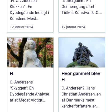
"H. C. Andersen
"Nattergalen": En
Klokken" - En
Gennemgang af et
Dybdegående Indsigt i
Tidløst Kunstværk .C.
Kunstens Mest
Andersen's eventyr
Magiske Værk "H.C.
"Natterga...
12 januar 2024
12 januar 2024
Andersen Klok...
H
Hvor gammel blev
H
C. Andersens
"Skyggen": En
C. Andersen? Hans
Dybdegående Analyse
Christian Andersen, en
af et Meget Vigtigt
af Danmarks mest
Værk Indledning .C.
kendte forfattere, er