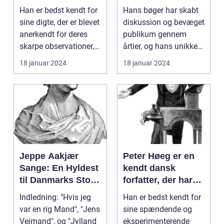
digtere og
betydningsfulde
Han er bedst kendt for
Hans bøger har skabt
forfattere
forfattere og en af
sine digte, der er blevet
diskussion og bevæget
de mest markante
anerkendt for deres
publikum gennem
skikkelser inden
skarpe observationer,
årtier, og hans unikke
for dansk litteratur
dybde og ...
forfatterskab har ...
18 januar 2024
18 januar 2024
Jeppe Aakjær
Peter Høeg er en
Sange: En Hyldest
kendt dansk
til Danmarks Store
forfatter, der har
Digter
skrevet en række
Indledning: "Hvis jeg
Han er bedst kendt for
populære bøger
var en rig Mand", "Jens
sine spændende og
Vejmand", og "Jylland
eksperimenterende