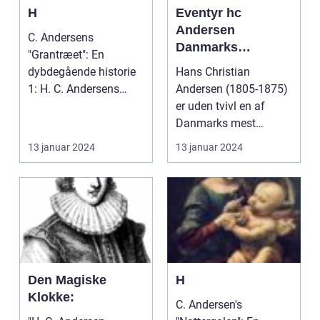
H
Eventyr hc
Andersen
C. Andersens
Danmarks
"Grantræet": En
folkekære
dybdegående historie
Hans Christian
eventyrforfatter
1: H. C. Andersens
Andersen (1805-1875)
"Grantræet" - En
er uden tvivl en af
gennemgang af...
Danmarks mest
berømte forfattere
13 januar 2024
13 januar 2024
gennem tide...
Den Magiske
H
Klokke:
C. Andersen's