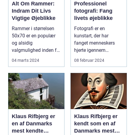
Alt Om Rammer:
Professionel
Indram Dit Livs
fotografi: Fang
Vigtige Øjeblikke
livets øjeblikke
Rammer i størrelsen
Fotografi er en
50x70 er en populær
kunstart, der har
og alsidig
fanget menneskers
valgmulighed inden for
hjerte igennem
indramning af billeder,
generationer. Det er en
04 marts 2024
08 februar 2024
pl...
måde at b...
Klaus Rifbjerg er
Klaus Rifbjerg er
en af Danmarks
kendt som en af
mest kendte
Danmarks mest