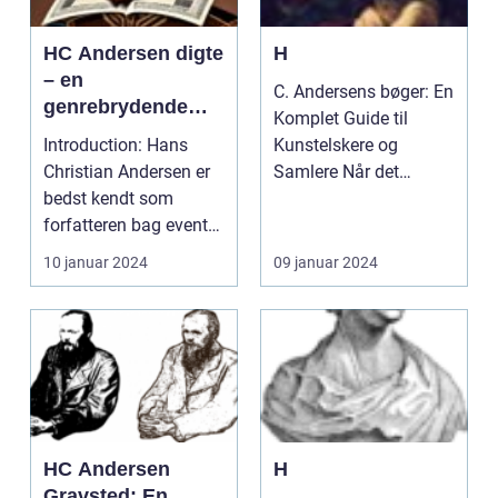
HC Andersen digte
H
– en
C. Andersens bøger: En
genrebrydende
Komplet Guide til
kunstform
Introduction: Hans
Kunstelskere og
Christian Andersen er
Samlere Når det
bedst kendt som
kommer til
forfatteren bag eventyr
internationale ...
som "Den lille Havf...
10 januar 2024
09 januar 2024
HC Andersen
H
Gravsted: En