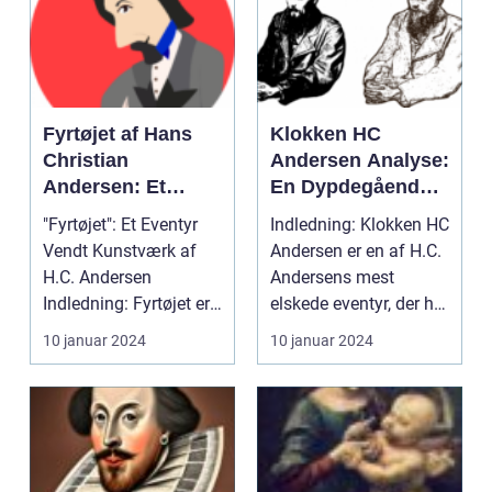
Fyrtøjet af Hans
Klokken HC
Christian
Andersen Analyse:
Andersen: Et
En Dypdegående
Ikonisk Eventyr for
Udforskning af
"Fyrtøjet": Et Eventyr
Indledning: Klokken HC
kunstsamlere og
Dette Tidløse Værk
Vendt Kunstværk af
Andersen er en af H.C.
Kunstelskere
H.C. Andersen
Andersens mest
Indledning: Fyrtøjet er
elskede eventyr, der har
et af de mest ikoni...
fascineret gen...
10 januar 2024
10 januar 2024