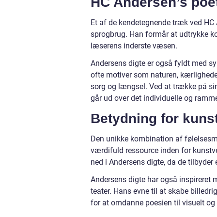
HC Andersen’s poet
Et af de kendetegnende træk ved HC 
sprogbrug. Han formår at udtrykke kom
læserens inderste væsen.
Andersens digte er også fyldt med sy
ofte motiver som naturen, kærlighed
sorg og længsel. Ved at trække på sin
går ud over det individuelle og rammer
Betydning for kuns
Den unikke kombination af følelsesm
værdifuld ressource inden for kunstv
ned i Andersens digte, da de tilbyder 
Andersens digte har også inspireret 
teater. Hans evne til at skabe billedr
for at omdanne poesien til visuelt og 