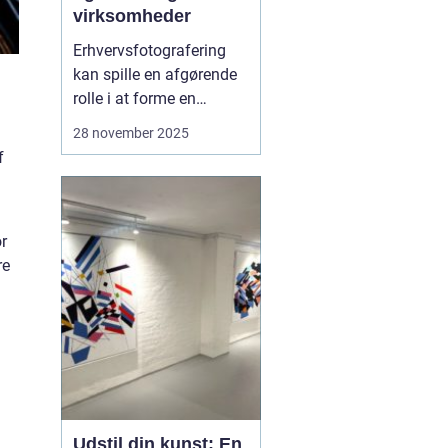
virksomheder
Erhvervsfotografering
kan spille en afgørende
rolle i at forme en
virksomheds visuelle
28 november 2025
identitet og opbygge et
f
professionelt
omdømme. I Aalborg er
der rig mulighed for at
or
finde dygtige fotografer,
re
der specialiserer sig i
netop dette omr...
Udstil din kunst: En