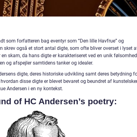
dt som forfatteren bag eventyr som “Den lille Havfrue” og
krev også et stort antal digte, som ofte bliver overset i lyset a
er en skam, da hans digte er karakteriseret ved en unik følsomhed
en og afspejler samtidens tanker og idealer.
ndersens digte, deres historiske udvikling samt deres betydning f
 hvordan disse digte er blevet bevaret og beundret af kunstelske
kue Andersen i en ny kontekst.
und of HC Andersen’s poetry: