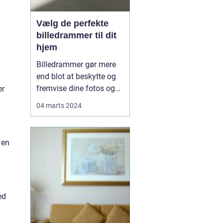
Vælg de perfekte
billedrammer til dit
hjem
Billedrammer gør mere
end blot at beskytte og
fremvise dine fotos og
er
kunstværker; de er en
04 marts 2024
integreret del af din
boligindretning og
bidrager til at skabe
 en
stemning og
personlighed i dit hjem.
De rigtige rammer kan
fremhæve farverne i et
billede, skab...
ed