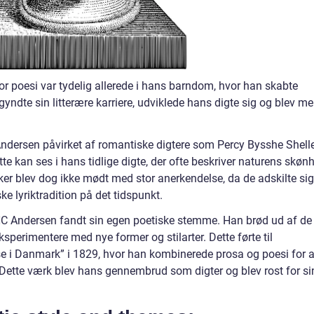
or poesi var tydelig allerede i hans barndom, hvor han skabte
yndte sin litterære karriere, udviklede hans digte sig og blev me
 Andersen påvirket af romantiske digtere som Percy Bysshe Shell
 kan ses i hans tidlige digte, der ofte beskriver naturens skøn
ærker blev dog ikke mødt med stor anerkendelse, da de adskilte sig
 lyriktradition på det tidspunkt.
at HC Andersen fandt sin egen poetiske stemme. Han brød ud af de
perimentere med nye former og stilarter. Dette førte til
e i Danmark” i 1829, hvor han kombinerede prosa og poesi for a
. Dette værk blev hans gennembrud som digter og blev rost for si