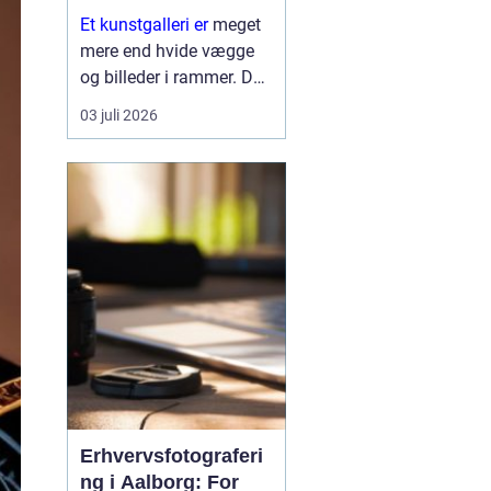
Et kunstgalleri er
meget
mere end hvide vægge
og billeder i rammer. Det
er et mødested mellem
03 juli 2026
kunstner og publikum,
mellem idé og oplevelse.
Her kan vi se nye
tendenser, møde stærke
kunstneriske stemmer
og mærke, ...
Erhvervsfotograferi
ng i Aalborg: For