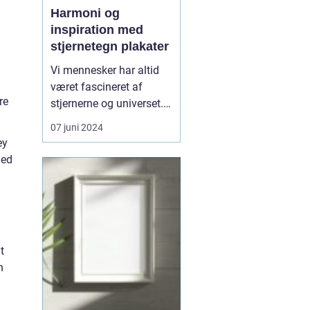
Harmoni og
inspiration med
stjernetegn plakater
Vi mennesker har altid
været fascineret af
re
stjernerne og universet.
Igennem årtusinder har
07 juni 2024
astrologi spillet en
ey
central rolle i mange
hed
kulturer, hvor
himmellegemernes
stillinger har været brugt
til at forudsige skæbner,
personlighedstræk, og
t
endda inf...
n