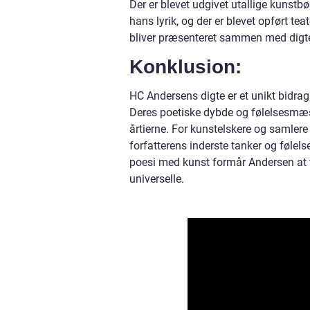
Der er blevet udgivet utallige kunstb
hans lyrik, og der er blevet opført te
bliver præsenteret sammen med digten
Konklusion:
HC Andersens digte er et unikt bidrag
Deres poetiske dybde og følelsesmæs
årtierne. For kunstelskere og samler
forfatterens inderste tanker og følel
poesi med kunst formår Andersen at t
universelle.