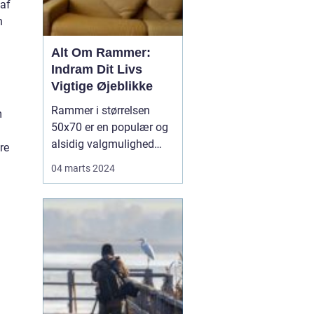
 af
n
Alt Om Rammer:
Indram Dit Livs
Vigtige Øjeblikke
Rammer i størrelsen
m
50x70 er en populær og
alsidig valgmulighed
re
inden for indramning af
04 marts 2024
billeder, plakater og
kunstværker. Disse
rammer tilbyder en ideel
størrelse til at fremhæve
både mindre og
mellemstore
kunstværker på en
effektiv måde. Deres
dime...