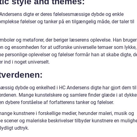
ic style and themes:
Andersens digte er deres følelsesmæssige dybde og enkle
plekse følelser og tanker på en tilgængelig måde, der taler til
mboler og metaforer, der beriger læserens oplevelse. Han bruger
en og ensomheden for at udforske universelle temaer som lykke,
e personlige oplevelser og følelser formår han at skabe digte, d
 ind i noget universelt.
tverdenen:
æssig dybde og enkelhed i HC Andersens digte har gjort dem til
erdenen. Mange kunstelskere og samlere finder glæde i at dykke
en dybere forståelse af forfatterens tanker og følelser.
mange kunstnere i forskellige medier, herunder maleri, musik og
ige scener og maleriske beskrivelser tilbyder kunstnere en muligh
lydligt udtryk.