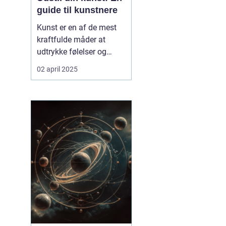
guide til kunstnere
Kunst er en af de mest
kraftfulde måder at
udtrykke følelser og
tanker på. Mange
02 april 2025
kunstnere drømmer om
at få deres værker
udstillet, men processen
kan virke uoverskuelig.
Hvordan udstiller man
egentlig sin kunst? ...