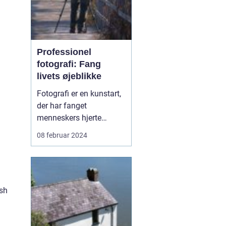
Professionel
fotografi: Fang
livets øjeblikke
Fotografi er en kunstart,
der har fanget
menneskers hjerte
igennem generationer.
08 februar 2024
Det er en måde at bevare
minder, udtrykke
kreativitet og
dokumentere
ish
virkeligheden på. En
dygtig fotograf har
evnen til at fange et