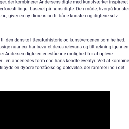
øger, der kombinerer Andersens digte med kunstværker inspireret
aterforestillinger baseret på hans digte. Den måde, hvorpå kunste
e, giver en ny dimension til både kunsten og digtene selv.
 til den danske litteraturhistorie og kunstverdenen som helhed.
sige nuancer har bevaret deres relevans og tiltrækning igenne
e er Andersen digte en enestående mulighed for at opleve
ser i en anderledes form end hans kendte eventyr. Ved at kombine
ilbyde en dybere forståelse og oplevelse, der rammer ind i det