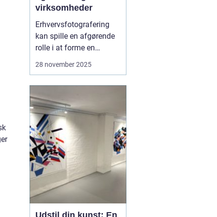
virksomheder
Erhvervsfotografering
kan spille en afgørende
rolle i at forme en
virksomheds visuelle
28 november 2025
identitet og opbygge et
professionelt
omdømme. I Aalborg er
der rig mulighed for at
finde dygtige fotografer,
sk
der specialiserer sig i
ger
netop dette omr...
Udstil din kunst: En