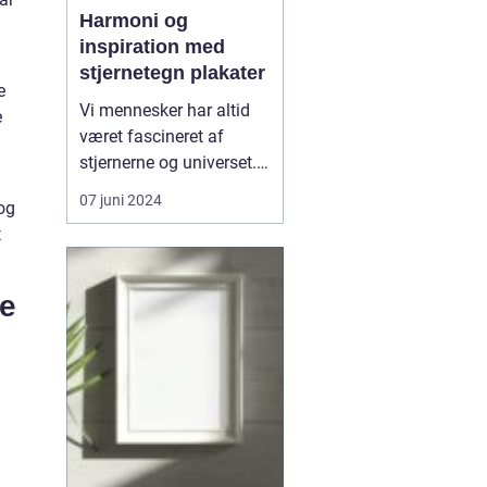
Harmoni og
inspiration med
stjernetegn plakater
e
Vi mennesker har altid
e
været fascineret af
stjernerne og universet.
Igennem årtusinder har
07 juni 2024
og
astrologi spillet en
t
central rolle i mange
kulturer, hvor
himmellegemernes
le
stillinger har været brugt
til at forudsige skæbner,
personlighedstræk, og
endda inf...