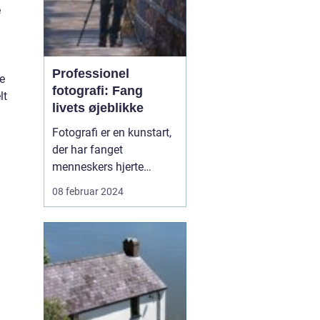
e
Professionel
e
fotografi: Fang
lt
livets øjeblikke
Fotografi er en kunstart,
der har fanget
menneskers hjerte
igennem generationer.
08 februar 2024
Det er en måde at bevare
minder, udtrykke
kreativitet og
dokumentere
virkeligheden på. En
dygtig fotograf har
evnen til at fange et