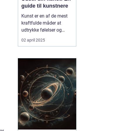
guide til kunstnere
Kunst er en af de mest
kraftfulde måder at
udtrykke følelser og
tanker på. Mange
02 april 2025
kunstnere drømmer om
at få deres værker
udstillet, men processen
kan virke uoverskuelig.
Hvordan udstiller man
egentlig sin kunst? ...
ar