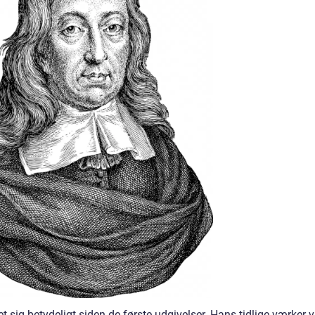
 sig betydeligt siden de første udgivelser. Hans tidlige værker v