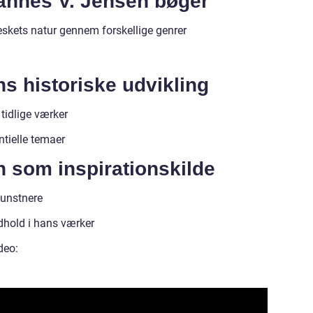
hannes V. Jensen bøger
skets natur gennem forskellige genrer
s historiske udvikling
tidlige værker
ntielle temaer
 som inspirationskilde
kunstnere
indhold i hans værker
deo: