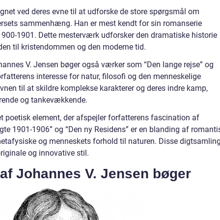
net ved deres evne til at udforske de store spørgsmål om
versets sammenhæng. Han er mest kendt for sin romanserie
 1900-1901. Dette mesterværk udforsker den dramatiske historie
en til kristendommen og den moderne tid.
hannes V. Jensen bøger også værker som “Den lange rejse” og
rfatterens interesse for natur, filosofi og den menneskelige
nen til at skildre komplekse karakterer og deres indre kamp,
erende og tankevækkende.
poetisk element, der afspejler forfatterens fascination af
gte 1901-1906” og “Den ny Residens” er en blanding af romanti
metafysiske og menneskets forhold til naturen. Disse digtsamlin
riginale og innovative stil.
g af Johannes V. Jensen bøger