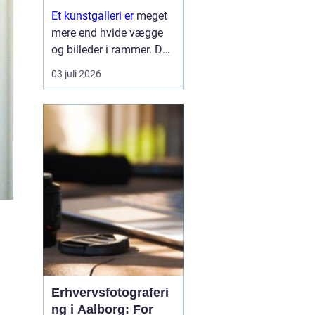
Et kunstgalleri er
meget
mere end hvide vægge
og billeder i rammer. Det
er et mødested mellem
03 juli 2026
kunstner og publikum,
mellem idé og oplevelse.
Her kan vi se nye
tendenser, møde stærke
kunstneriske stemmer
og mærke, ...
Erhvervsfotograferi
ng i Aalborg: For