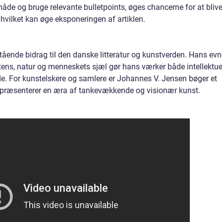
åde og bruge relevante bulletpoints, øges chancerne for at bliv
hvilket kan øge eksponeringen af artiklen.
ående bidrag til den danske litteratur og kunstverden. Hans evn
tens, natur og menneskets sjæl gør hans værker både intellektue
e. For kunstelskere og samlere er Johannes V. Jensen bøger et
repræsenterer en æra af tankevækkende og visionær kunst.