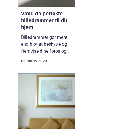
Vælg de perfekte
billedrammer til dit
hjem
Billedrammer gør mere
end blot at beskytte og
fremvise dine fotos og
kunstværker; de er en
04 marts 2024
integreret del af din
boligindretning og
bidrager til at skabe
stemning og
personlighed i dit hjem.
De rigtige rammer kan
fremhæve farverne i et
billede, skab...