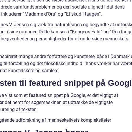
ildrede samfundsproblemer og den sociale ulighed i datidens
inkluderer “Madame d’Ora” og “Et skud i taagen”.
nnes V. Jensen sig væk fra naturalismen og begyndte at udforsk
maer i sine romaner. Dette kan ses i “Kongens Fald” og “Den lang
ke begivenheder og personligheder for at undersøge menneskets
nspireret mange andre forfattere og kunstnere, både i Danmark 
g til fortælling og det filosofiske indhold i hans værker har være
ner af kunstelskere og samlere.
ksten til featured snippet på Goog
e vist som et featured snippet på Google, er det vigtigt at
gør det nemt for søgemaskinen at udtrække de vigtigste
turering af teksten:
gående udforskning af menneskelivets kompleksiteter