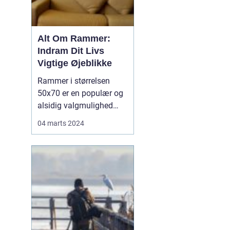
Alt Om Rammer:
Indram Dit Livs
Vigtige Øjeblikke
Rammer i størrelsen
50x70 er en populær og
alsidig valgmulighed
inden for indramning af
04 marts 2024
billeder, plakater og
kunstværker. Disse
rammer tilbyder en ideel
størrelse til at fremhæve
både mindre og
mellemstore
kunstværker på en
effektiv måde. Deres
dime...