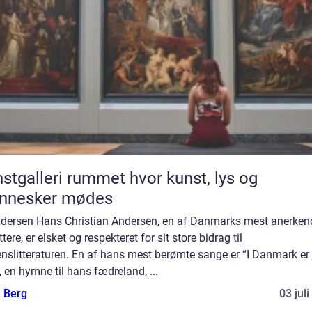
ri rummet hvor kunst, lys og
nnesker mødes
ndersen Hans Christian Andersen, en af Danmarks mest anerken
ttere, er elsket og respekteret for sit store bidrag til
nslitteraturen. En af hans mest berømte sange er “I Danmark er 
, en hymne til hans fædreland, ...
e Berg
03 jul