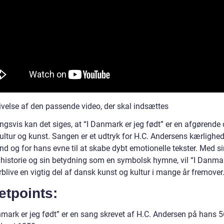
ivelse af den passende video, der skal indsættes
ngsvis kan det siges, at “I Danmark er jeg født” er en afgørende 
ltur og kunst. Sangen er et udtryk for H.C. Andersens kærlighed t
d og for hans evne til at skabe dybt emotionelle tekster. Med si
 historie og sin betydning som en symbolsk hymne, vil “I Danmar
rblive en vigtig del af dansk kunst og kultur i mange år fremover
etpoints:
nmark er jeg født” er en sang skrevet af H.C. Andersen på hans 5