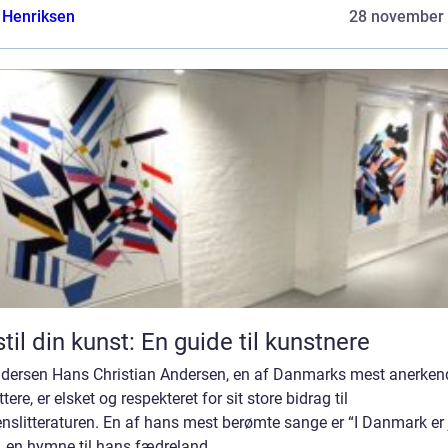
 Henriksen
28 november
til din kunst: En guide til kunstnere
ndersen Hans Christian Andersen, en af Danmarks mest anerken
ttere, er elsket og respekteret for sit store bidrag til
nslitteraturen. En af hans mest berømte sange er “I Danmark er 
, en hymne til hans fædreland, ...