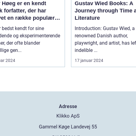
r Høeg er en kendt
Gustav Wied Books: A
 forfatter, der har
Journey through Time 
vet en række populære
Literature
r
 bedst kendt for sine
Introduction: Gustav Wied, a
ende og eksperimenterende
renowned Danish author,
r, der ofte blander
playwright, and artist, has le
llige gen...
indelible ...
uar 2024
17 januar 2024
Adresse