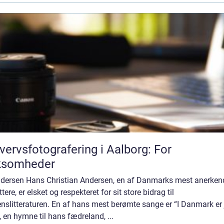
vervsfotografering i Aalborg: For
rksomheder
ndersen Hans Christian Andersen, en af Danmarks mest anerken
ttere, er elsket og respekteret for sit store bidrag til
nslitteraturen. En af hans mest berømte sange er “I Danmark er 
, en hymne til hans fædreland, ...