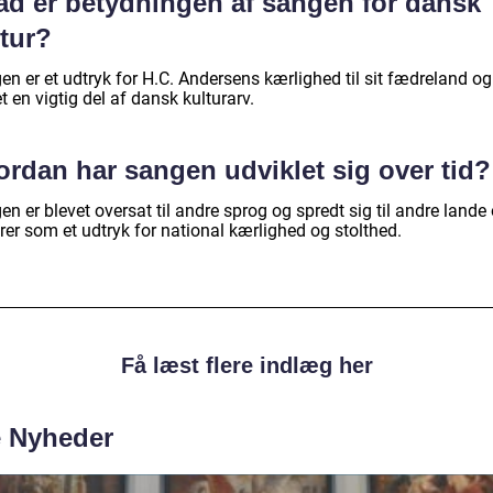
ad er betydningen af sangen for dansk
ltur?
n er et udtryk for H.C. Andersens kærlighed til sit fædreland og
t en vigtig del af dansk kulturarv.
ordan har sangen udviklet sig over tid?
n er blevet oversat til andre sprog og spredt sig til andre lande
rer som et udtryk for national kærlighed og stolthed.
Få læst flere indlæg her
e Nyheder