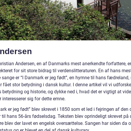
Andersen
ristian Andersen, en af Danmarks mest anerkendte forfattere, er
kteret for sit store bidrag til verdenslitteraturen. En af hans mes
 sange er “I Danmark er jeg født”, en hymne til hans fædreland
 fået stor betydning i dansk kultur. I denne artikel vil vi udforsk
betydning og historie, og dykke ned i, hvad det er vigtigt at vide
 interesserer sig for dette emne.
rk er jeg født” blev skrevet i 1850 som et led i fejringen af den
r til hans 56-års fødselsdag. Teksten blev oprindeligt skrevet på
re blev der lavet en engelsk oversættelse. Sangen har siden da 
status og er blevet en del af dansk kulturarv.