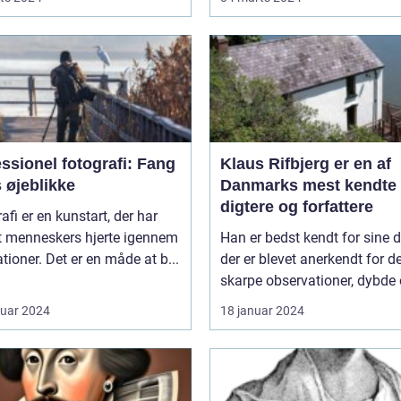
ssionel fotografi: Fang
Klaus Rifbjerg er en af
s øjeblikke
Danmarks mest kendte
digtere og forfattere
afi er en kunstart, der har
t menneskers hjerte igennem
Han er bedst kendt for sine d
tioner. Det er en måde at b...
der er blevet anerkendt for d
skarpe observationer, dybde o
ruar 2024
18 januar 2024