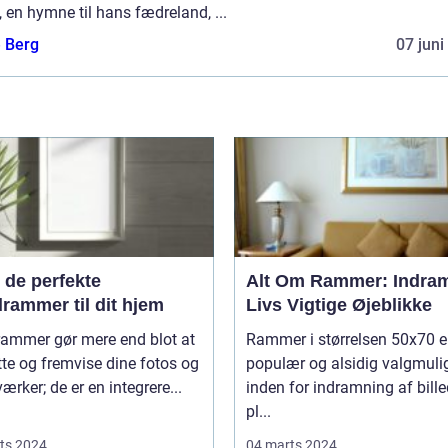
, en hymne til hans fædreland, ...
e Berg
07 juni
 de perfekte
Alt Om Rammer: Indram
drammer til dit hjem
Livs Vigtige Øjeblikke
rammer gør mere end blot at
Rammer i størrelsen 50x70 e
te og fremvise dine fotos og
populær og alsidig valgmul
ærker; de er en integrere...
inden for indramning af bille
pl...
ts 2024
04 marts 2024