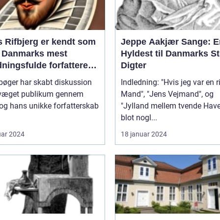
s Rifbjerg er kendt som
Jeppe Aakjær Sange: E
f Danmarks mest
Hyldest til Danmarks S
ningsfulde forfattere
Digter
n af de mest markante
bøger har skabt diskussion
Indledning: "Hvis jeg var en r
elser inden for dansk
væget publikum gennem
Mand", "Jens Vejmand", og
atur
, og hans unikke forfatterskab
"Jylland mellem tvende Have
blot nogl...
uar 2024
18 januar 2024