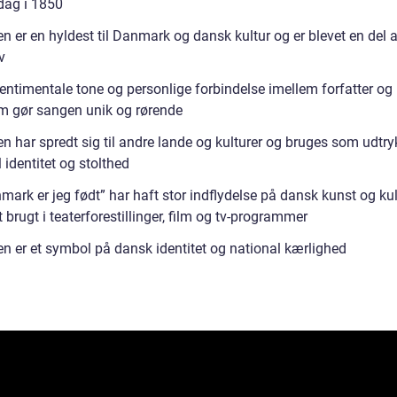
dag i 1850
n er en hyldest til Danmark og dansk kultur og er blevet en del 
v
entimentale tone og personlige forbindelse imellem forfatter og
m gør sangen unik og rørende
n har spredt sig til andre lande og kulturer og bruges som udtry
 identitet og stolthed
mark er jeg født” har haft stor indflydelse på dansk kunst og ku
t brugt i teaterforestillinger, film og tv-programmer
n er et symbol på dansk identitet og national kærlighed