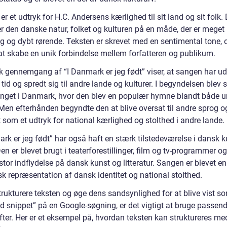
r et udtryk for H.C. Andersens kærlighed til sit land og sit folk.
er den danske natur, folket og kulturen på en måde, der er meget
ig og dybt rørende. Teksten er skrevet med en sentimental tone, 
at skabe en unik forbindelse mellem forfatteren og publikum.
sk gennemgang af “I Danmark er jeg født” viser, at sangen har ud
 tid og spredt sig til andre lande og kulturer. I begyndelsen blev
nget i Danmark, hvor den blev en populær hymne blandt både 
Men efterhånden begyndte den at blive oversat til andre sprog o
 som et udtryk for national kærlighed og stolthed i andre lande.
rk er jeg født” har også haft en stærk tilstedeværelse i dansk k
en er blevet brugt i teaterforestillinger, film og tv-programmer o
stor indflydelse på dansk kunst og litteratur. Sangen er blevet en
k repræsentation af dansk identitet og national stolthed.
trukturere teksten og øge dens sandsynlighed for at blive vist s
ed snippet” på en Google-søgning, er det vigtigt at bruge passen
fter. Her er et eksempel på, hvordan teksten kan struktureres me