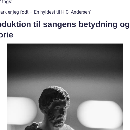
 tags:
rk er jeg født – En hyldest til H.C. Andersen”
oduktion til sangens betydning og
orie