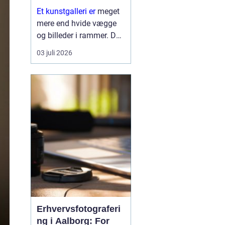
Et kunstgalleri er
meget
mere end hvide vægge
og billeder i rammer. Det
er et mødested mellem
03 juli 2026
kunstner og publikum,
mellem idé og oplevelse.
Her kan vi se nye
tendenser, møde stærke
kunstneriske stemmer
og mærke, ...
Erhvervsfotograferi
ng i Aalborg: For