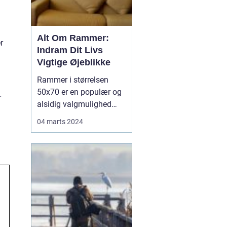
Alt Om Rammer:
r
Indram Dit Livs
Vigtige Øjeblikke
Rammer i størrelsen
50x70 er en populær og
r
alsidig valgmulighed
inden for indramning af
04 marts 2024
billeder, plakater og
kunstværker. Disse
rammer tilbyder en ideel
størrelse til at fremhæve
både mindre og
mellemstore
kunstværker på en
effektiv måde. Deres
dime...