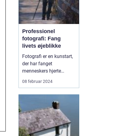
Professionel
fotografi: Fang
livets øjeblikke
Fotografi er en kunstart,
der har fanget
menneskers hjerte
igennem generationer.
08 februar 2024
Det er en måde at bevare
minder, udtrykke
kreativitet og
dokumentere
virkeligheden på. En
dygtig fotograf har
evnen til at fange et