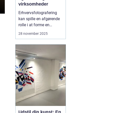
virksomheder
Erhvervsfotografering
kan spille en afgørende
rolle i at forme en
virksomheds visuelle
28 november 2025
identitet og opbygge et
professionelt
omdømme. I Aalborg er
der rig mulighed for at
finde dygtige fotografer,
der specialiserer sig i
netop dette omr...
Udstil din kunst: En