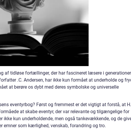
af tidløse fortællinger, der har fascineret læsere i generationer
forfatter .C. Andersen, har ikke kun formået at underholde og fr
rmået at berøre os dybt med deres symbolske og universelle
sens eventyrbog? Først og fremmest er det vigtigt at forstå, at H
 formåede at skabe eventyr, der var relevante og tilgængelige for
 er ikke kun underholdende, men også tankevækkende, og de giv
ver emner som kærlighed, venskab, forandring og tro.