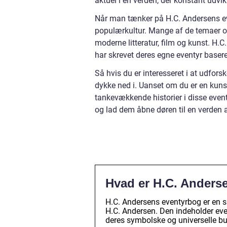
aktuel i en verden, der konstant udvikl
Når man tænker på H.C. Andersens eve
populærkultur. Mange af de temaer og 
moderne litteratur, film og kunst. H.
har skrevet deres egne eventyr baseret
Så hvis du er interesseret i at udfor
dykke ned i. Uanset om du er en kunste
tankevækkende historier i disse eventy
og lad dem åbne døren til en verden 
Hvad er H.C. Anders
H.C. Andersens eventyrbog er en sa
H.C. Andersen. Den indeholder even
deres symbolske og universelle b