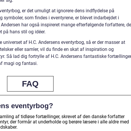
er sig.
ntyrbog, er det umuligt at ignorere dens indflydelse på
symboler, som findes i eventyrene, er blevet indarbejdet i
C. Andersen har også inspireret mange efterfølgende forfattere, de
 på hans stil og idéer.
ske universet af H.C. Andersens eventyrbog, så er der masser at
lsker eller samler, vil du finde en skat af inspiration og
r. Så lad dig fortrylle af H.C. Andersens fantastiske fortællinge
af magi og fantasi.
FAQ
ens eventyrbog?
mling af tidløse fortællinger, skrevet af den danske forfatter
tyr, der formår at underholde og berøre læsere i alle aldre med
udskaber.