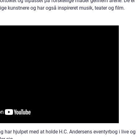
ortolket og tilpasset på forskellige måder gennem årene. De er
llige kunstnere og har også inspireret musik, teater og film.
ing har hjulpet med at holde H.C. Andersens eventyrbog i live og