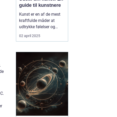
guide til kunstnere
Kunst er en af de mest
kraftfulde måder at
udtrykke følelser og
tanker på. Mange
02 april 2025
kunstnere drømmer om
at få deres værker
udstillet, men processen
kan virke uoverskuelig.
Hvordan udstiller man
.
egentlig sin kunst? ...
yde
.C.
er