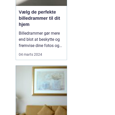
Vælg de perfekte
billedrammer til dit
hjem
Billedrammer gør mere
end blot at beskytte og
fremvise dine fotos og
kunstværker; de er en
04 marts 2024
integreret del af din
boligindretning og
bidrager til at skabe
stemning og
personlighed i dit hjem.
De rigtige rammer kan
fremhæve farverne i et
billede, skab...