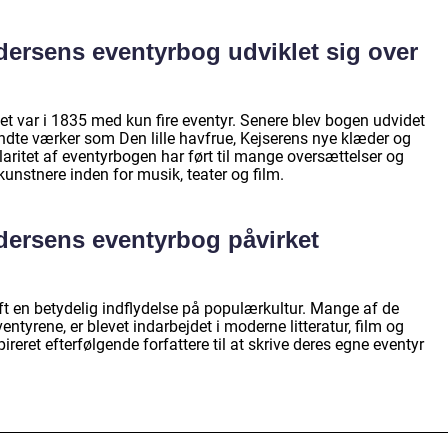
ersens eventyrbog udviklet sig over
et var i 1835 med kun fire eventyr. Senere blev bogen udvidet
endte værker som Den lille havfrue, Kejserens nye klæder og
ritet af eventyrbogen har ført til mange oversættelser og
 kunstnere inden for musik, teater og film.
dersens eventyrbog påvirket
t en betydelig indflydelse på populærkultur. Mange af de
entyrene, er blevet indarbejdet i moderne litteratur, film og
reret efterfølgende forfattere til at skrive deres egne eventyr