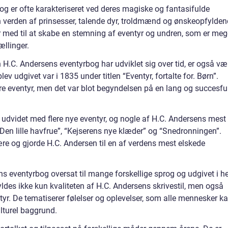
og er ofte karakteriseret ved deres magiske og fantasifulde
en verden af prinsesser, talende dyr, troldmænd og ønskeopfylde
er med til at skabe en stemning af eventyr og undren, som er meg
ællinger.
H.C. Andersens eventyrbog har udviklet sig over tid, er også væ
ev udgivet var i 1835 under titlen “Eventyr, fortalte for. Børn”.
re eventyr, men det var blot begyndelsen på en lang og succesfu
udvidet med flere nye eventyr, og nogle af H.C. Andersens mest
 “Den lille havfrue”, “Kejserens nye klæder” og “Snedronningen”.
ære og gjorde H.C. Andersen til en af verdens mest elskede
ens eventyrbog oversat til mange forskellige sprog og udgivet i h
ldes ikke kun kvaliteten af H.C. Andersens skrivestil, men også
tyr. De tematiserer følelser og oplevelser, som alle mennesker k
kulturel baggrund.