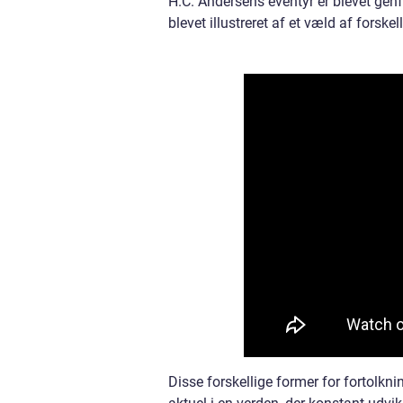
H.C. Andersens eventyr er blevet genf
blevet illustreret af et væld af forske
Disse forskellige former for fortolkn