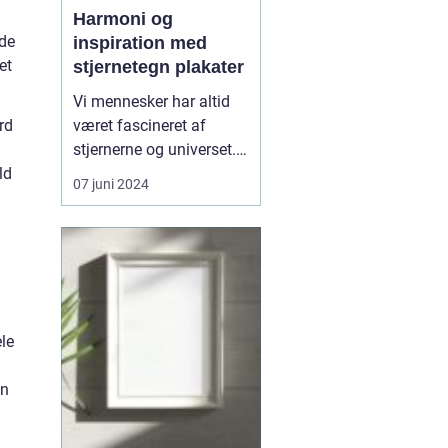
Harmoni og
nde
inspiration med
et
stjernetegn plakater
Vi mennesker har altid
været fascineret af
rd
stjernerne og universet.
Igennem årtusinder har
ld
07 juni 2024
astrologi spillet en
central rolle i mange
kulturer, hvor
himmellegemernes
stillinger har været brugt
til at forudsige skæbner,
personlighedstræk, og
ele
endda inf...
an