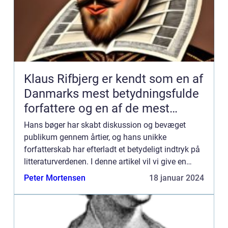
Klaus Rifbjerg er kendt som en af
Danmarks mest betydningsfulde
forfattere og en af de mest
markante skikkelser inden for
Hans bøger har skabt diskussion og bevæget
dansk litteratur
publikum gennem årtier, og hans unikke
forfatterskab har efterladt et betydeligt indtryk på
litteraturverdenen. I denne artikel vil vi give en
dybdegående præsentation af Klaus Rifbjergs
Peter Mortensen
18 januar 2024
bøger og undersøge, ...