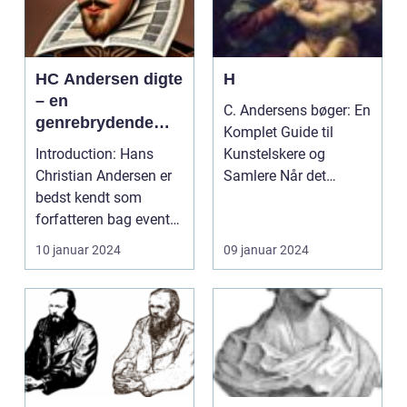
HC Andersen digte
H
– en
C. Andersens bøger: En
genrebrydende
Komplet Guide til
kunstform
Introduction: Hans
Kunstelskere og
Christian Andersen er
Samlere Når det
bedst kendt som
kommer til
forfatteren bag eventyr
internationale ...
som "Den lille Havf...
10 januar 2024
09 januar 2024