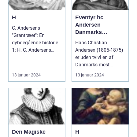
H
Eventyr hc
Andersen
C. Andersens
Danmarks
"Grantræet": En
folkekære
dybdegående historie
Hans Christian
eventyrforfatter
1: H. C. Andersens
Andersen (1805-1875)
"Grantræet" - En
er uden tvivl en af
gennemgang af...
Danmarks mest
berømte forfattere
13 januar 2024
13 januar 2024
gennem tide...
Den Magiske
H