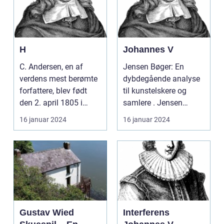
H
Johannes V
C. Andersen, en af
Jensen Bøger: En
verdens mest berømte
dybdegående analyse
forfattere, blev født
til kunstelskere og
den 2. april 1805 i
samlere . Jensen
Odense, Danmark. a...
Bøger: En
16 januar 2024
16 januar 2024
dybdegående an...
Gustav Wied
Interferens