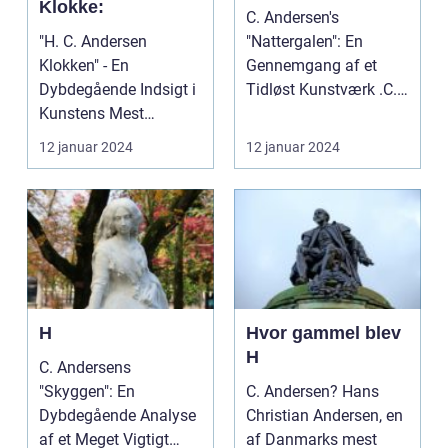
Klokke:
C. Andersen's
"H. C. Andersen
"Nattergalen": En
Klokken" - En
Gennemgang af et
Dybdegående Indsigt i
Tidløst Kunstværk .C.
Kunstens Mest
Andersen's eventyr
Magiske Værk "H.C.
"Natterga...
12 januar 2024
12 januar 2024
Andersen Klok...
H
Hvor gammel blev
H
C. Andersens
"Skyggen": En
C. Andersen? Hans
Dybdegående Analyse
Christian Andersen, en
af et Meget Vigtigt
af Danmarks mest