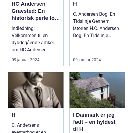
HC Andersen
H
Gravsted: En
C. Andersen Bog: En
historisk perle for
Tidslinje Gennem
kunstelskere og
Indledning:
istorien H.C. Andersen
samlere
Velkommen til en
Bog: En Tidslinje
dybdegående artikel
Gennem Historien ...
om HC Andersen
Gravsted, et sted af
09 januar 2024
09 januar 2024
stor betydning ...
H
I Danmark er jeg
født – en hyldest
C. Andersens
til H
eventyrbog er en