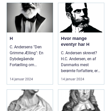
H
Hvor mange
eventyr har H
C. Andersens "Den
Grimme Ælling": En
C. Andersen skrevet?
Dybdegående
H.C. Andersen, en af
Fortælling om
Danmarks mest
Selvværd og Identitet
berømte forfattere, er
[INDSÆT VIDEO ...
kendt for sine event...
14 januar 2024
14 januar 2024