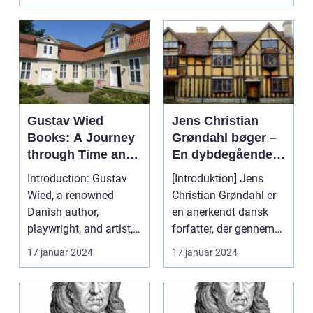
Gustav Wied
Jens Christian
Books: A Journey
Grøndahl bøger –
through Time and
En dybdegående
Literature
præsentation af en
Introduction: Gustav
[Introduktion] Jens
fremtrædende
Wied, a renowned
Christian Grøndahl er
forfatter indenfor
Danish author,
en anerkendt dansk
moderne litteratur
playwright, and artist,
forfatter, der gennem
has left an indelible ...
årene har skabt ...
17 januar 2024
17 januar 2024