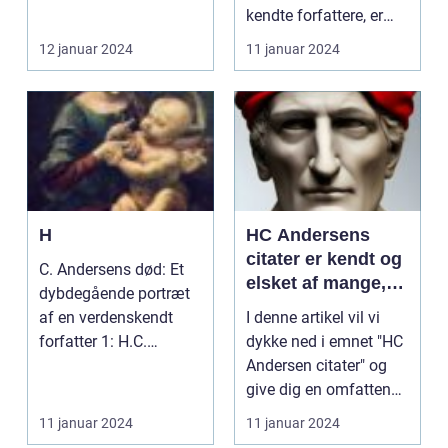
Værk Indledning .C.
kendte forfattere, er
Andersens "...
berømt for sine eve...
12 januar 2024
11 januar 2024
H
HC Andersens
citater er kendt og
C. Andersens død: Et
elsket af mange,
dybdegående portræt
og de har efterladt
af en verdenskendt
I denne artikel vil vi
et stort indtryk på
forfatter 1: H.C.
dykke ned i emnet "HC
både danske og
Andersens død: Et
Andersen citater" og
internationale
dyb...
give dig en omfattende
læsere
præsentatio...
11 januar 2024
11 januar 2024