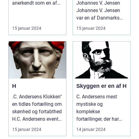
anerkendt som en af
Johannes V. Jensen
de mest indflydelse...
Johannes V. Jensen
var en af Danmarks
mest betydningsfulde
15 januar 2024
15 januar 2024
forfa...
H
Skyggen er en af H
.C. Andersens Klokken"
C. Andersens mest
en tidløs fortælling om
mystiske og
skønhed og fortabthed
komplekse
H.C. Andersens eventyr
fortællinger, der har
"Klokk...
fascineret læsere i
15 januar 2024
14 januar 2024
årtier. Med sin dy...