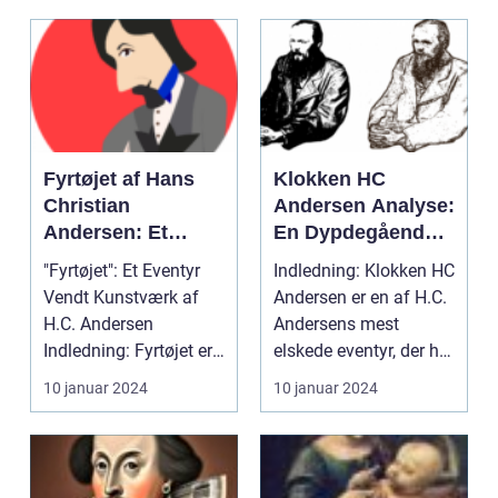
Fyrtøjet af Hans
Klokken HC
Christian
Andersen Analyse:
Andersen: Et
En Dypdegående
Ikonisk Eventyr for
Udforskning af
"Fyrtøjet": Et Eventyr
Indledning: Klokken HC
kunstsamlere og
Dette Tidløse Værk
Vendt Kunstværk af
Andersen er en af H.C.
Kunstelskere
H.C. Andersen
Andersens mest
Indledning: Fyrtøjet er
elskede eventyr, der har
et af de mest ikoni...
fascineret gen...
10 januar 2024
10 januar 2024