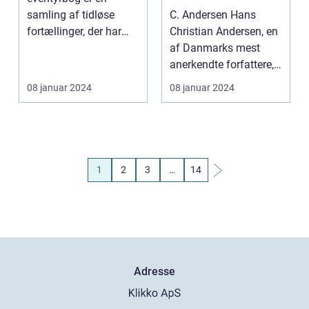
samling af tidløse
C. Andersen Hans
fortællinger, der har
Christian Andersen, en
fascineret læsere i
af Danmarks mest
generatio...
anerkendte forfattere,
er elsket og respek...
08 januar 2024
08 januar 2024
1
2
3
…
14
Adresse