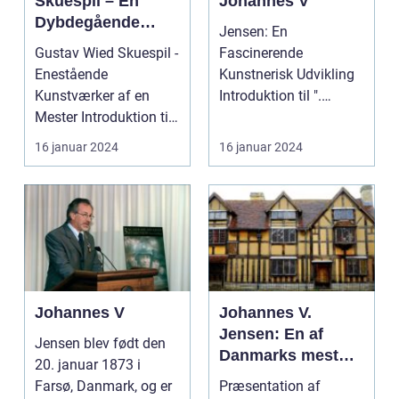
Skuespil – En
Johannes V
Dybdegående
Jensen: En
Undersøgelse af
Gustav Wied Skuespil -
Fascinerende
Enestående Kunst
Enestående
Kunstnerisk Udvikling
Kunstværker af en
Introduktion til ".
Mester Introduktion til
Jensen" ...
Gustav Wied Skuespil
16 januar 2024
16 januar 2024
...
Johannes V
Johannes V.
Jensen: En af
Jensen blev født den
Danmarks mest
20. januar 1873 i
betydningsfulde
Farsø, Danmark, og er
Præsentation af
forfattere