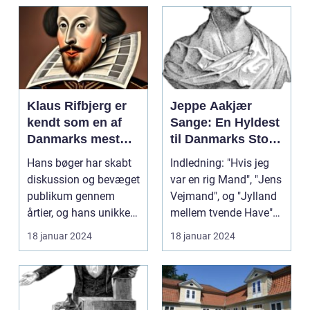
Klaus Rifbjerg er
Jeppe Aakjær
kendt som en af
Sange: En Hyldest
Danmarks mest
til Danmarks Store
betydningsfulde
Digter
Hans bøger har skabt
Indledning: "Hvis jeg
forfattere og en af
diskussion og bevæget
var en rig Mand", "Jens
de mest markante
publikum gennem
Vejmand", og "Jylland
skikkelser inden
årtier, og hans unikke
mellem tvende Have"
for dansk litteratur
forfatterskab har ...
er blot nogl...
18 januar 2024
18 januar 2024