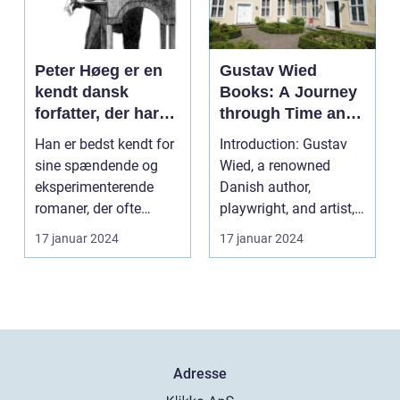
Peter Høeg er en
Gustav Wied
kendt dansk
Books: A Journey
forfatter, der har
through Time and
skrevet en række
Literature
Han er bedst kendt for
Introduction: Gustav
populære bøger
sine spændende og
Wied, a renowned
eksperimenterende
Danish author,
romaner, der ofte
playwright, and artist,
blander forskellige
has left an indelible ...
17 januar 2024
17 januar 2024
gen...
Adresse