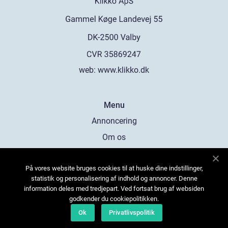
web:
www.klikko.dk
Menu
Annoncering
Om os
Cookies
På vores website bruges cookies til at huske dine indstillinger,
Kontakt os
statistik og personalisering af indhold og annoncer. Denne
Sitemap
information deles med tredjepart. Ved fortsat brug af websiden
godkender du cookiepolitikken.
Ok
Privatlivspolitik