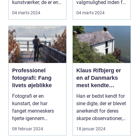
kunstværker; de er en
valgmulighed inden for
integrere...
indramning af billeder,
04 marts 2024
04 marts 2024
pl...
Professionel
Klaus Rifbjerg er
fotografi: Fang
en af Danmarks
livets øjeblikke
mest kendte
digtere og
Fotografi er en
Han er bedst kendt for
forfattere
kunstart, der har
sine digte, der er blevet
fanget menneskers
anerkendt for deres
hjerte igennem
skarpe observationer,
generationer. Det er en
dybde og ...
08 februar 2024
18 januar 2024
måde at b...