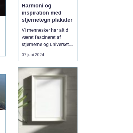
Harmoni og
inspiration med
stjernetegn plakater
Vi mennesker har altid
været fascineret af
stjernerne og universet.
Igennem årtusinder har
07 juni 2024
astrologi spillet en
central rolle i mange
kulturer, hvor
himmellegemernes
stillinger har været brugt
til at forudsige skæbner,
personlighedstræk, og
endda inf...