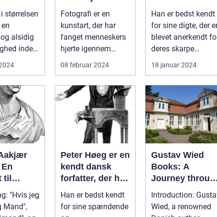
kke
kendte digtere
 størrelsen
Fotografi er en
Han er bedst kendt
og forfattere
 en
kunstart, der har
for sine digte, der e
og alsidig
fanget menneskers
blevet anerkendt fo
ghed inden
hjerte igennem
deres skarpe
amning af
generationer. Det er
observationer,
 2024
08 februar 2024
18 januar 2024
l...
en måde at b...
dybde og ...
Aakjær
Peter Høeg er en
Gustav Wied
 En
kendt dansk
Books: A
 til
forfatter, der har
Journey throug
ks Store
skrevet en
Time and
g: "Hvis jeg
Han er bedst kendt
Introduction: Gustav
række populære
Literature
ig Mand",
for sine spændende
Wied, a renowned
bøger