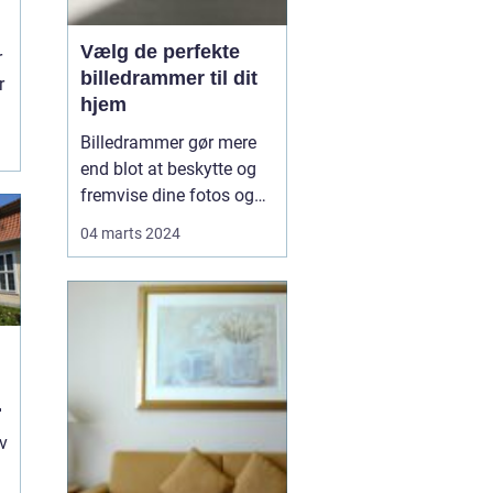
Vælg de perfekte
r
billedrammer til dit
r
hjem
Billedrammer gør mere
end blot at beskytte og
fremvise dine fotos og
kunstværker; de er en
04 marts 2024
integreret del af din
boligindretning og
bidrager til at skabe
stemning og
personlighed i dit hjem.
De rigtige rammer kan
h
fremhæve farverne i et
billede, skab...