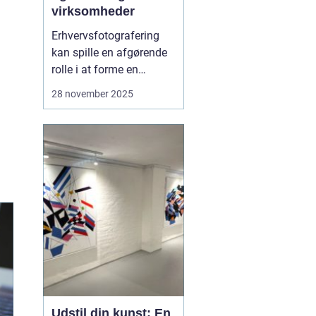
virksomheder
Erhvervsfotografering
kan spille en afgørende
rolle i at forme en
virksomheds visuelle
28 november 2025
identitet og opbygge et
professionelt
omdømme. I Aalborg er
der rig mulighed for at
finde dygtige fotografer,
der specialiserer sig i
netop dette omr...
Udstil din kunst: En