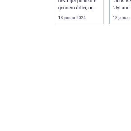
bevæget publikum
"Jens Ve
af de mest
gennem årtier, og
"Jylland
markante
hans unikke
tvende H
18 januar 2024
18 januar
skikkelser inden
forfatterskab har ...
nogl...
for dansk
litteratur