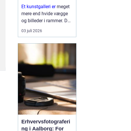
Et kunstgalleri er
meget
mere end hvide vægge
og billeder i rammer. Det
er et mødested mellem
03 juli 2026
kunstner og publikum,
mellem idé og oplevelse.
Her kan vi se nye
tendenser, møde stærke
kunstneriske stemmer
og mærke, ...
Erhvervsfotograferi
ng i Aalborg: For