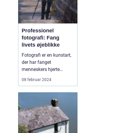
Professionel
fotografi: Fang
livets øjeblikke
Fotografi er en kunstart,
der har fanget
menneskers hjerte
igennem generationer.
08 februar 2024
Det er en måde at bevare
minder, udtrykke
kreativitet og
dokumentere
virkeligheden på. En
dygtig fotograf har
evnen til at fange et