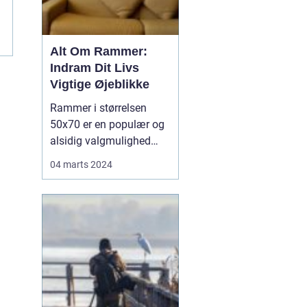
Alt Om Rammer:
Indram Dit Livs
Vigtige Øjeblikke
Rammer i størrelsen
50x70 er en populær og
alsidig valgmulighed
inden for indramning af
04 marts 2024
billeder, plakater og
kunstværker. Disse
rammer tilbyder en ideel
størrelse til at fremhæve
både mindre og
mellemstore
kunstværker på en
effektiv måde. Deres
dime...