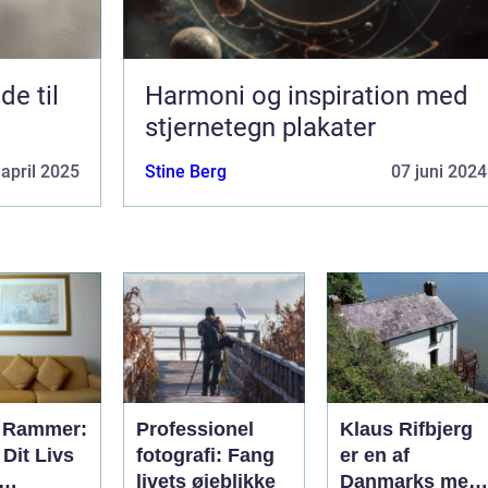
de til
Harmoni og inspiration med
stjernetegn plakater
 april 2025
Stine Berg
07 juni 2024
 Rammer:
Professionel
Klaus Rifbjerg
Dit Livs
fotografi: Fang
er en af
livets øjeblikke
Danmarks mest