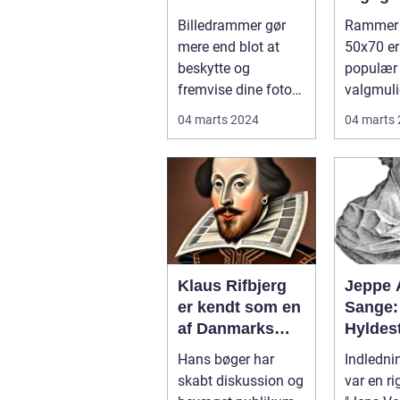
dit hjem
Øjebli
Billedrammer gør
Rammer i
mere end blot at
50x70 er
beskytte og
populær 
fremvise dine fotos
valgmuli
og kunstværker; de
for indr
04 marts 2024
04 marts
er en integrere...
billeder, p
Klaus Rifbjerg
Jeppe 
er kendt som en
Sange:
af Danmarks
Hyldest
mest
Danmar
Hans bøger har
Indlednin
betydningsfulde
Digter
skabt diskussion og
var en r
forfattere og en