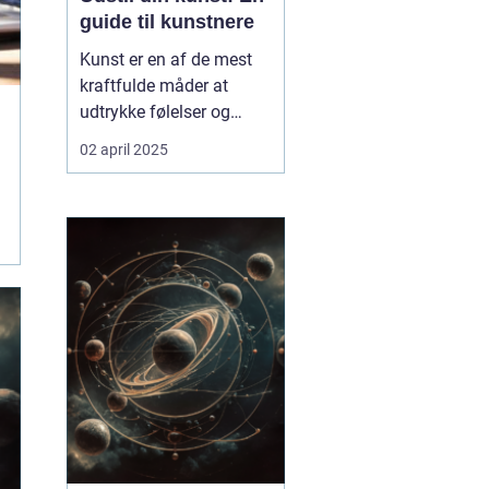
guide til kunstnere
Kunst er en af de mest
kraftfulde måder at
udtrykke følelser og
tanker på. Mange
02 april 2025
kunstnere drømmer om
at få deres værker
udstillet, men processen
kan virke uoverskuelig.
Hvordan udstiller man
egentlig sin kunst? ...