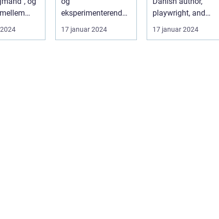
jmand", og
og
Danish author,
 mellem
eksperimenterende
playwright, and
ave" er blot
romaner, der ofte
artist, has left an
 2024
17 januar 2024
17 januar 2024
blander forskellige
indelible ...
gen...